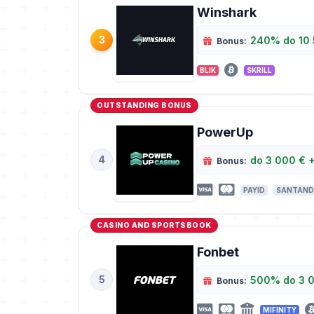
Duży wybór gier: 7 000+
Winshark
Wiele metod płatności
Obsługa kryptowalut
3
240% do 10 
Bonus:
Kasyno przyjazne dla urządzeń mobilnych
BLIK
SKRILL
OUTSTANDING BONUS
DLACZEGO POLECAMY
RTP: 96%
PowerUp
Minimalny depozyt: 10 zł
Czas wypłaty: 1–24 godziny
4
do 3 000 € 
Bonus:
Gry kasynowe: 7000+
PAYID
SANTAND
CASINO AND SPORTSBOOK
DLACZEGO POLECAMY
Szybkie i wygodne metody wpłat
Fonbet
Obsługa zaufanych metod płatności
Duży pakiet powitalny
5
500% do 3 0
Bonus:
MIFINITY