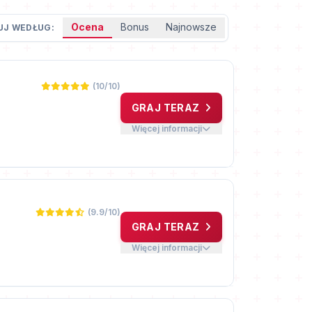
Ocena
Bonus
Najnowsze
UJ WEDŁUG:
(10/10)
GRAJ TERAZ
Więcej informacji
(9.9/10)
powolne.
GRAJ TERAZ
Więcej informacji