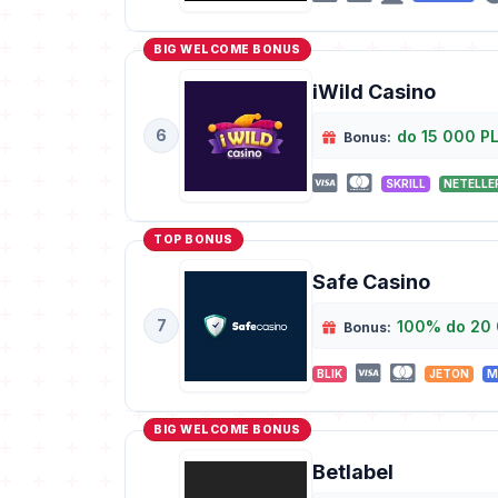
BIG WELCOME BONUS
DLACZEGO POLECAMY
Obsługa kont w PLN
iWild Casino
Duży wybór gier kasynowych i gier na żywo
Obsługa tradycyjnych płatności i kryptowalut
6
do 15 000 P
Bonus:
SKRILL
NETELLE
TOP BONUS
DLACZEGO POLECAMY
RTP: 96%
Safe Casino
Minimalny depozyt: 40 zł
Czas wypłaty: 1–24 godziny
7
100% do 20 
Bonus:
Gry kasynowe: 6000+
BLIK
JETON
M
BIG WELCOME BONUS
DLACZEGO POLECAMY
Obsługa BLIK dla szybkich płatności lokalnych
Betlabel
Niski próg wejścia i elastyczne metody bankowe