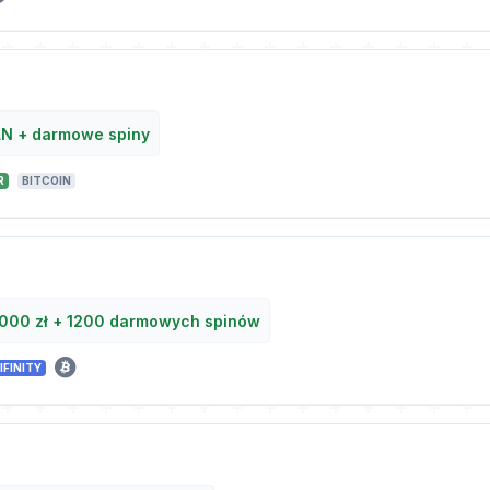
WARTO WIEDZIEĆ
Działa na licencji Curaçao zamiast 
LN + darmowe spiny
R
BITCOIN
WARTO WIEDZIEĆ
Licencja offshore
000 zł + 1200 darmowych spinów
IFINITY
WARTO WIEDZIEĆ
Mniejszy wybór płatności krypto