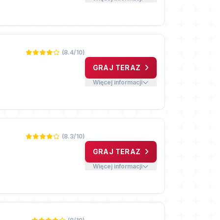
(8.4/10)
GRAJ TERAZ
Więcej informacji
(8.3/10)
GRAJ TERAZ
Więcej informacji