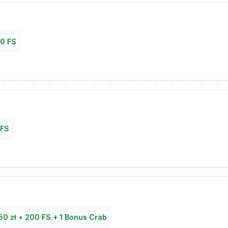
WARTO WIEDZIEĆ
Skomplikowane warunki bonusu
50 FS
WARTO WIEDZIEĆ
Fewer ongoing promotions
 FS
WARTO WIEDZIEĆ
Limited payment methods
0 zł + 200 FS + 1 Bonus Crab