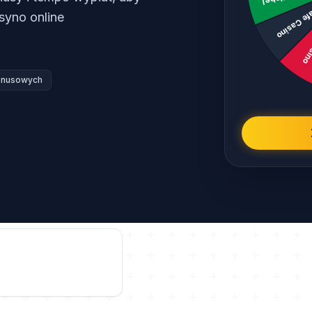
syno online
bonusowych