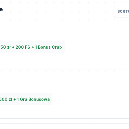
e
SORT
50 zł + 200 FS + 1 Bonus Crab
WARTO WIEDZIEĆ
Minus:
Przetwarzanie wypłat może być 
500 zł + 1 Gra Bonusowa
WARTO WIEDZIEĆ